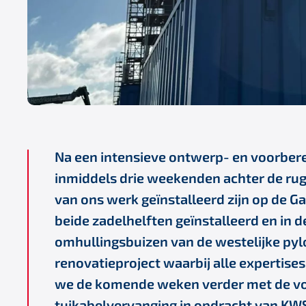
Na een intensieve ontwerp- en voorbere
inmiddels drie weekenden achter de ru
van ons werk geïnstalleerd zijn op de G
beide zadelhelften geïnstalleerd en in d
omhullingsbuizen van de westelijke pyl
renovatieproject waarbij alle expertise
we de komende weken verder met de voo
tuikabelvervanging in opdracht van KWS