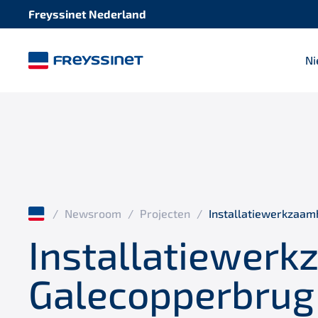
Freyssinet Nederland
N
/
Newsroom
/
Projecten
/
Installatiewerkzaa
Installatiewer
Galecopperbrug