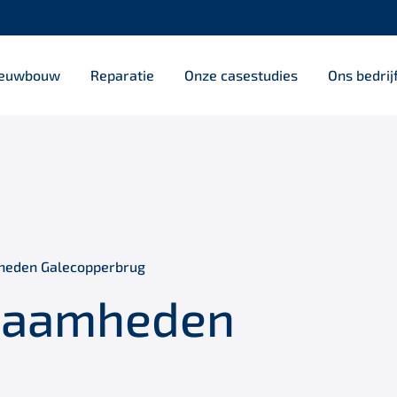
ieuwbouw
Reparatie
Onze casestudies
Ons bedrij
mheden Galecopperbrug
kzaamheden